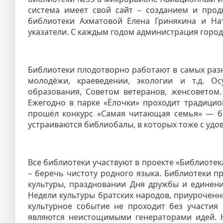
система имеет свой сайт – созданием и про
библиотеки Ахматовой Елена Гринякина и На
указатели. С каждым годом администрация город
Библиотеки плодотворно работают в самых разн
молодёжи, краеведении, экологии и т.д. О
образования, Советом ветеранов, женсоветом
Ежегодно в парке «Ёлочки» проходит традицион
прошёл конкурс «Самая читающая семья» — би
устраиваются библиобалы, в которых тоже с удо
Все библиотеки участвуют в проекте «Библиотека
– беречь чистоту родного языка. Библиотеки п
культуры, праздновании Дня дружбы и единени
Недели культуры братских народов, приуроченн
культурное событие не проходит без участия
являются неистощимыми генераторами идей. Н