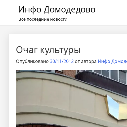
Перейти
Инфо Домодедово
к
содержимому
Все последние новости
Очаг культуры
Опубликовано
30/11/2012
от автора
Инфо Домод