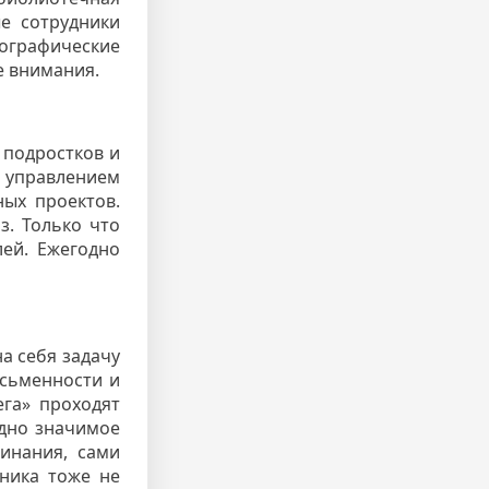
е сотрудники
ографические
е внимания.
 подростков и
 управлением
ых проектов.
з. Только что
ей. Ежегодно
а себя задачу
исьменности и
ега» проходят
одно значимое
чинания, сами
ника тоже не