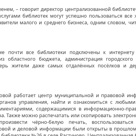
менем, – говорит директор централизованной библиот
услугами библиотек могут успешно пользоваться все 
тавители малого и среднего бизнеса, одним словом, чи
ме почти все библиотеки подключены к интернету
з областного бюджета, администрация городского 
перь жители даже самых отдалённых посёлков и де
товой работает центр муниципальной и правовой инф
рганов управления, найти и ознакомиться с любыми
мментариями, содержащимися в информационно-прав
. Также можно распечатать или скопировать электрон
роизвести чёрно-белую печать, воспользоваться
вовой и деловой информации были открыты в прошлом
библиотеки №26 в селе Растуново. Централизованная