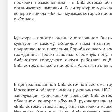
проходит незамеченным – в библиотеках обя
организуются выставки. В литературно-музык
вечера из цикла «Вечная музыка», которые про
и «Рондо».
Культура – понятие очень многогранное. Знать
культурным самому. «Коридор тьмы и света»
подрастающего поколения. Борьба со злом и в
гражданина. Проект завоевал огромную популя
библиотеки городского округа работают ещё
библиотек, столько и проектов. Работа эта очен
В централизованной библиотечной системе тр
Московской области» имеют руководитель ЦБС 
заведующая Чурилковской сельской библиоте
областном конкурсе «Лучший руководитель 
«Библиотеки» стала заведующая методико-марк
Ивановна Кузьмина. Наши библиотекари всегд