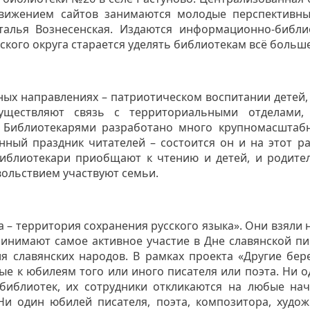
движением сайтов занимаются молодые перспективны
талья Вознесенская. Издаются информационно-библи
ского округа старается уделять библиотекам всё больш
ых направлениях – патриотическом воспитании детей,
существляют связь с территориальными отделами,
. Библиотекарями разработано много крупномасштабн
ный праздник читателей – состоится он и на этот ра
блиотекари приобщают к чтению и детей, и родител
вольствием участвуют семьи.
 – территория сохранения русского языка». Они взяли н
ринимают самое активное участие в Дне славянской п
я славянских народов. В рамках проекта «Другие бер
ые к юбилеям того или иного писателя или поэта. Ни 
 библиотек, их сотрудники откликаются на любые на
и один юбилей писателя, поэта, композитора, худож