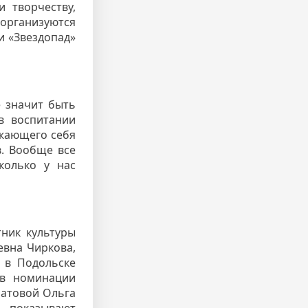
 творчеству,
организуются
и «Звездопад»
е значит быть
в воспитании
ажающего себя
в. Вообще все
колько у нас
тник культуры
евна Чиркова,
 в Подольске
 в номинации
матовой Ольга
, показывают