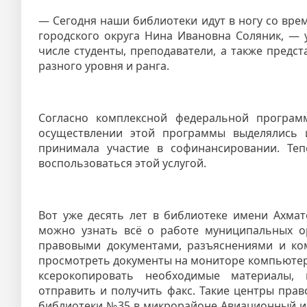
— Сегодня наши библиотеки идут в ногу со вре
городского округа Нина Ивановна Соляник, — 
числе студенты, преподаватели, а также предс
разного уровня и ранга.
Согласно комплексной федеральной програм
осуществлении этой программы выделялись и
принимала участие в софинансировании. Те
воспользоваться этой услугой.
Вот уже десять лет в библиотеке имени Ахма
можно узнать всё о работе муниципальных о
правовыми документами, разъяснениями и ко
просмотреть документы на мониторе компьютера
ксерокопировать необходимые материалы, п
отправить и получить факс. Такие центры пра
библиотеки №35 в микрорайоне Авиационный и 