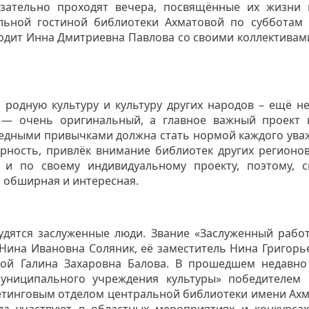
зательно проходят вечера, посвящённые их жизни и
альной гостиной библиотеки Ахматовой по субботам 
водит Инна Дмитриевна Павлова со своими коллективам
 родную культуру и культуру других народов – ещё н
 — очень оригинальный, а главное важный проект 
редными привычками должна стать нормой каждого ув
рность, привлёк внимание библиотек других регионо
 и по своему индивидуальному проекту, поэтому, с
ь обширная и интересная.
удятся заслуженные люди. Звание «Заслуженный рабо
Нина Ивановна Соляник, её заместитель Нина Григорь
кой Галина Захаровна Балова. В прошедшем недавно
муниципального учреждения культуры» победителем
етинговым отделом центральной библиотеки имени Ах
а участвуют в областных мероприятиях и конкурсах