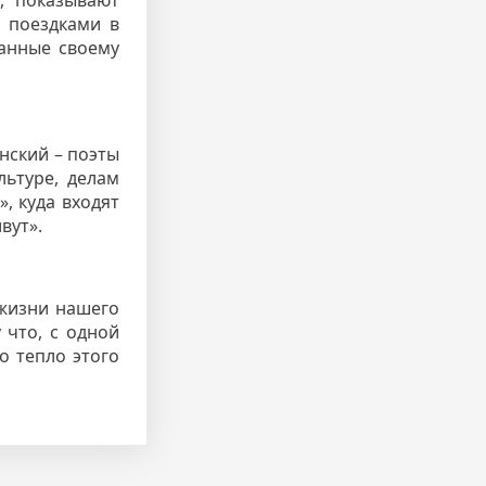
и поездками в
анные своему
нский – поэты
льтуре, делам
, куда входят
вут».
 жизни нашего
 что, с одной
о тепло этого