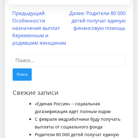
Навигация
Предыдущий:
Далее:
Родители 80 000
Особенности
детей получат единую
по
назначения выплат
финансовую помощь
записям
беременным и
родившим женщинам
Найти:
Свежие записи
«Единая Россия» – социальная
догазификация идет полным ходом
С февраля медработники буду получать
выплаты от социального фонда
Родители 80 000 детей получат единую