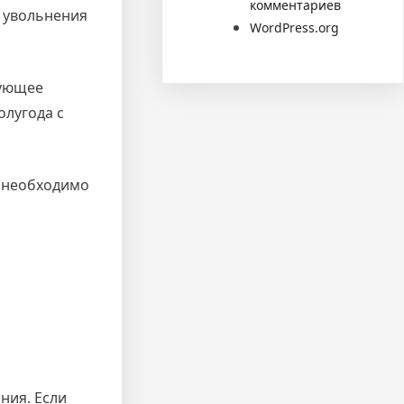
комментариев
я увольнения
WordPress.org
вующее
олугода с
о необходимо
ния. Если