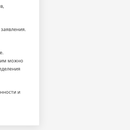
в,
 заявления.
е.
 ним можно
ределения
нности и