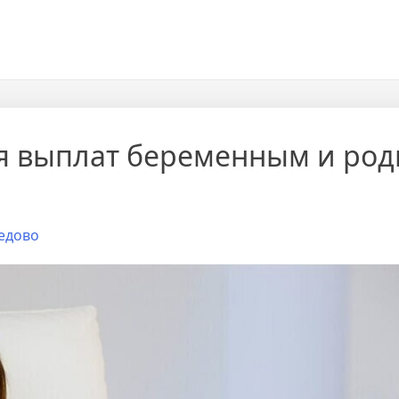
я выплат беременным и ро
едово