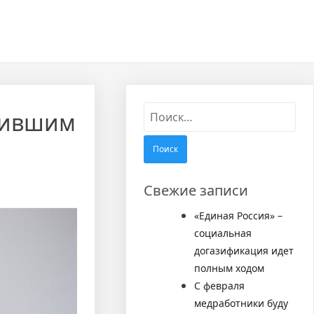
Найти:
дившим
Свежие записи
«Единая Россия» –
социальная
догазификация идет
полным ходом
С февраля
медработники буду