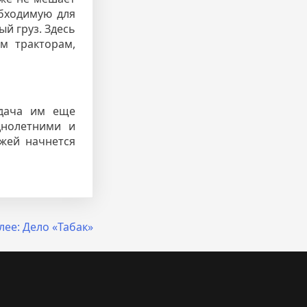
обходимую для
ый груз. Здесь
м тракторам,
Удача им еще
днолетними и
ажей начнется
лее:
Дело «Табак»