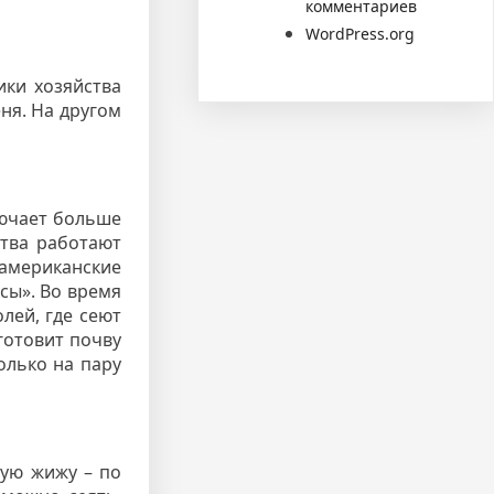
комментариев
WordPress.org
ики хозяйства
ня. На другом
лючает больше
ства работают
американские
сы». Во время
лей, где сеют
готовит почву
только на пару
ную жижу – по