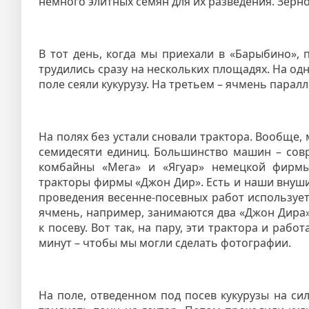
немного элитных семян для их разведения. Зерн
В тот день, когда мы приехали в «Барыбино», 
трудились сразу на нескольких площадях. На о
поле сеяли кукурузу. На третьем – ячмень парал
На полях без устали сновали трактора. Вообще
семидесяти единиц. Большинство машин – совр
комбайны «Мега» и «Ягуар» немецкой фирмы
тракторы фирмы «Джон Дир». Есть и наши внуши
проведения весенне-посевных работ использует
ячмень, например, занимаются два «Джон Дира»
к посеву. Вот так, на пару, эти трактора и раб
минут – чтобы мы могли сделать фотографии.
На поле, отведенном под посев кукурузы на си