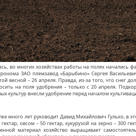
ась, во многих хозяйствах работы на полях начались фа
агронома ЗАО племзавод «Барыбино» Сергея Васильеви
й весной – 26 апреля. Правда, из-за того, что снег дол
осить на поля удобрения – только с 20 апреля. Подк
вых культур внесли удобрение перед началом культивац
же много лет руководит Давид Михайлович Гулько, в это
ктар, овсом – 50 гектар, кукурузой на зерно – 300 гек
еменной материал хозяйство выращивает самостоятел