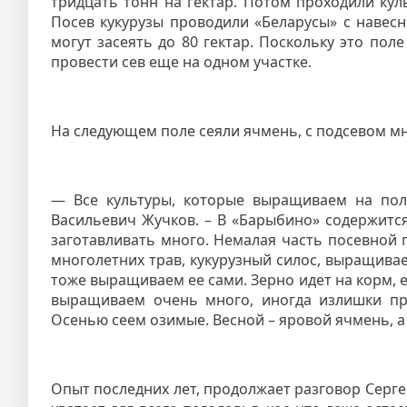
тридцать тонн на гектар. Потом проходили кул
Посев кукурузы проводили «Беларусы» с навесн
могут засеять до 80 гектар. Поскольку это по
провести сев еще на одном участке.
На следующем поле сеяли ячмень, с подсевом мн
— Все культуры, которые выращиваем на поля
Васильевич Жучков. – В «Барыбино» содержится
заготавливать много. Немалая часть посевной
многолетних трав, кукурузный силос, выращивае
тоже выращиваем ее сами. Зерно идет на корм,
выращиваем очень много, иногда излишки пр
Осенью сеем озимые. Весной – яровой ячмень, а
Опыт последних лет, продолжает разговор Сергей