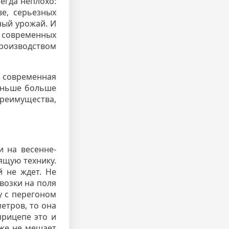
сегда неплохо:
ве, серьезных
ный урожай. И
 современных
роизводством
 современная
раньше больше
Преимущества,
и на весенне-
ящую технику.
й не ждет. Не
возки на поля
у с перегоном
етров, то она
прицепе это и
уже не мешает