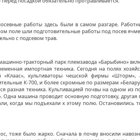
о перед посадкой обязательно протравливается.
посевные работы здесь были в самом разгаре. Работн
дном поле шли подготовительные работы под посев ячме
лельно с подсевом трав.
, машинно-тракторный парк племзавода «Барыбино» вк
еменная импортная техника. Сегодня на полях хозяй
 «Клаас», культиваторы чешской фирмы «Шторм», 
тельные К-700, и более скромные по размерам «Белару
ся разная техника. Культивацией почвы на одном из по
. Одна машина проводит основную подготовку, другая 
отали, когда мы подъехали к этому полю. Остановились 
лос, тоже было жарко. Сначала в почву вносили навоз