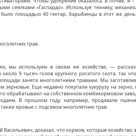
ьтиваторами, чтобы удобрение оказалось в почве, и –
ыми сеялками «Гаспардо». Используя технику, механи
ле было площадью 40 гектар, барыбинцы в этот же ден
оголетних трав.
х, мы используем в своем же хозяйстве, — рассказ
 около 9 тысяч голов крупного рогатого скота, так чт
 площади занята многолетними травами. Мы заготавли
м зерновые. Еще недавно покупали кукурузу на зерно, 
 его обрабатывают на собственном комбикормовом завод
одаем. В прошлом году, например, продавали пшени
 также яровые с подсевом многолетних трав.
 Васильевич, доказал, что кормов, которые хозяйство з