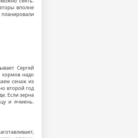
 можно сеять.
заторы вполне
ь планировали
ывает Сергей
о кормов надо
ваем сенаж из
но второй год
е. Если зерна
цу и ячмень.
аготавливает,