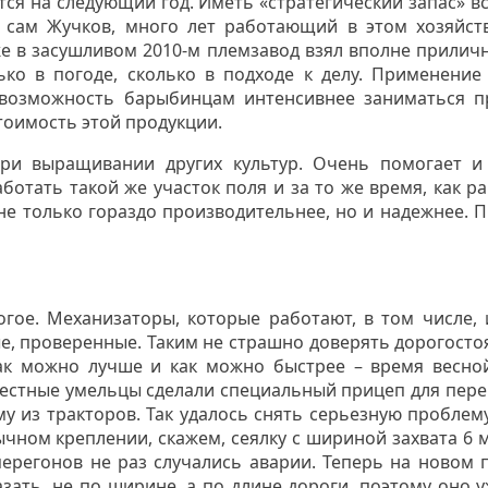
ется на следующий год. Иметь «стратегический запас» в
, сам Жучков, много лет работающий в этом хозяйст
же в засушливом 2010-м племзавод взял вполне прилич
ко в погоде, сколько в подходе к делу. Применение
 возможность барыбинцам интенсивнее заниматься п
тоимость этой продукции.
ри выращивании других культур. Очень помогает и
аботать такой же участок поля и за то же время, как 
а не только гораздо производительнее, но и надежнее. 
огое. Механизаторы, которые работают, в том числе, 
ые, проверенные. Таким не страшно доверять дорогосто
как можно лучше и как можно быстрее – время весно
естные умельцы сделали специальный прицеп для пере
му из тракторов. Так удалось снять серьезную проблем
ычном креплении, скажем, сеялку с шириной захвата 6 м
перегонов не раз случались аварии. Теперь на новом 
азать, не по ширине, а по длине дороги, поэтому оно 